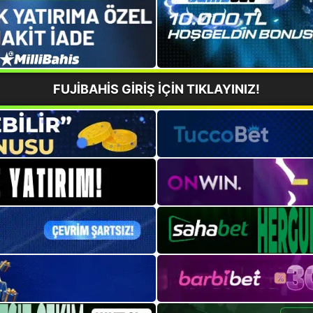
FUJİBAHİS GİRİŞ İÇİN TIKLAYINIZ!