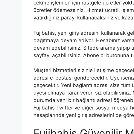
çekme işlemleri için rastgele ücretler yokt
ücretler ödemezsiniz. Hizmet ücreti, işl
yatırdığınız parayı kullanacaksınız ve kaz
Fujibahis, yeni giriş adresini kullanarak g
dağıtmaya devam ediyor. Hesabınız varsa s
devam edebilirsiniz. Sitede arama yapıp 
sayfayı açabilirsiniz. Abone ol butonuna tı
Müşteri hizmetleri sizinle iletişime geçece
adresi e-postası gönderecektir. Üye iseniz 
geçecektir. Yeni bağlantı adresi size tüm ü
üyesi olmaya karar veren siz olabilirsiniz. 
durumda yeni bir bağlantı adresi öğrenebil
Fujibahis Twitter ve diğer sosyal medya he
hesaplarında yeni giriş adreslerini de göre
Fujibahis Güvenilir M