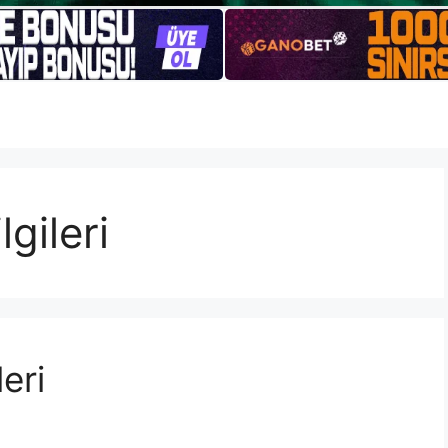
lgileri
leri