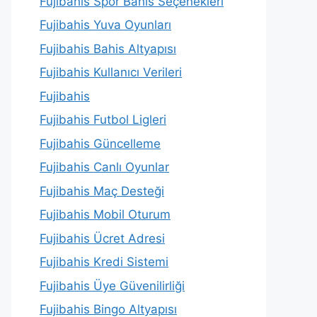
Fujibahis Spor Bahis Seçenekleri
Fujibahis Yuva Oyunları
Fujibahis Bahis Altyapısı
Fujibahis Kullanıcı Verileri
Fujibahis
Fujibahis Futbol Ligleri
Fujibahis Güncelleme
Fujibahis Canlı Oyunlar
Fujibahis Maç Desteği
Fujibahis Mobil Oturum
Fujibahis Ücret Adresi
Fujibahis Kredi Sistemi
Fujibahis Üye Güvenilirliği
Fujibahis Bingo Altyapısı