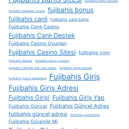
fujibahis bahis soruları
fujibahis bonus
fujibahis bağlantı sorunu
fujibahis canli
Fujibahis canlı bahis
Fujibahis Canlı Casino
Fujibahis Canlı Destek
Fujibahis Casino Oyunları
Fujibahis Casino Sitesi
fujibahis com
fujibahis destek
fujibahis espor oyunları
fujibahis farklılık türk canlı bahis
fujibahis formu destek
Fujibahis Giriş
fujibahis futbol basketbol
Fujibahis Giriş Adresi
Fujibahis Girişi
Fujibahis Giriş Yap
Fujibahis Güncel Adres
Fujibahis Güncel
fujibahis güncel adresi
fujibahis güvenilirlik
Fujibahis Güvenilir Mi