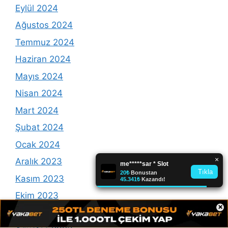
Eylül 2024
Ağustos 2024
Temmuz 2024
Haziran 2024
Mayıs 2024
Nisan 2024
Mart 2024
Şubat 2024
Ocak 2024
Aralık 2023
Kasım 2023
Ekim 2023
×
Eylül 2023