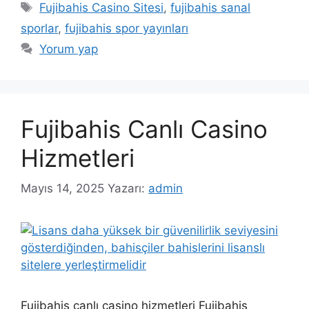
Etiketler
Fujibahis Casino Sitesi
,
fujibahis sanal
sporlar
,
fujibahis spor yayınları
Yorum yap
Fujibahis Canlı Casino
Hizmetleri
Mayıs 14, 2025
Yazarı:
admin
Fujibahis canlı casino hizmetleri Fujibahis