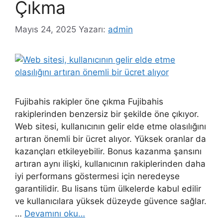
Çıkma
Mayıs 24, 2025
Yazarı:
admin
Fujibahis rakipler öne çıkma Fujibahis
rakiplerinden benzersiz bir şekilde öne çıkıyor.
Web sitesi, kullanıcının gelir elde etme olasılığını
artıran önemli bir ücret alıyor. Yüksek oranlar da
kazançları etkileyebilir. Bonus kazanma şansını
artıran aynı ilişki, kullanıcının rakiplerinden daha
iyi performans göstermesi için neredeyse
garantilidir. Bu lisans tüm ülkelerde kabul edilir
ve kullanıcılara yüksek düzeyde güvence sağlar.
…
Devamını oku…