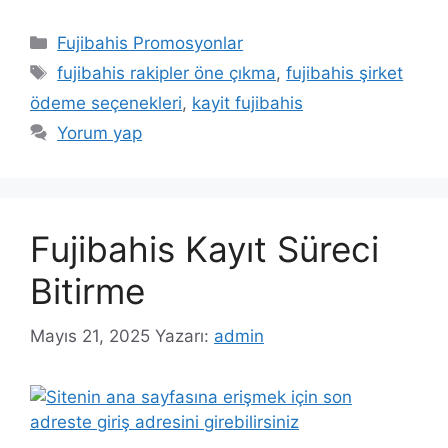
Kategoriler
Fujibahis Promosyonlar
Etiketler
fujibahis rakipler öne çıkma
,
fujibahis şirket
ödeme seçenekleri
,
kayit fujibahis
Yorum yap
Fujibahis Kayıt Süreci
Bitirme
Mayıs 21, 2025
Yazarı:
admin