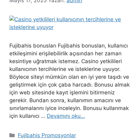
Mayıs 17, 2025
Yazarı:
admin
Fujibahis bonusları Fujibahis bonusları, kullanıcı
etkileşimini erişilebilirlik açısından her zaman
kesintiye uğratmak istemez. Casino yetkilileri
kullanıcının tercihlerine ve isteklerine uyuyor.
Böylece siteyi mümkün olan en iyi yere taşıdı ve
geliştirmek için çok çaba harcadı. Bonusu almak
için web sitesinde kayıt işlemini bitirmeniz
gerekir. Bundan sonra, kullanımın amacını ve
sınırlamalarını iyice inceleyin. Bonusu kullanmak
için kullanıcı …
Devamını oku…
Kategoriler
Fujibahis Promosyonlar