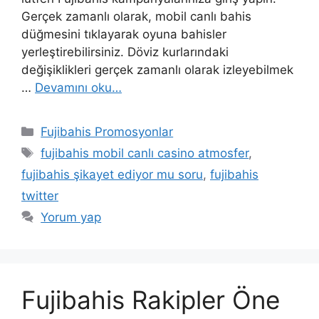
Gerçek zamanlı olarak, mobil canlı bahis
düğmesini tıklayarak oyuna bahisler
yerleştirebilirsiniz. Döviz kurlarındaki
değişiklikleri gerçek zamanlı olarak izleyebilmek
…
Devamını oku…
Kategoriler
Fujibahis Promosyonlar
Etiketler
fujibahis mobil canlı casino atmosfer
,
fujibahis şikayet ediyor mu soru
,
fujibahis
twitter
Yorum yap
Fujibahis Rakipler Öne