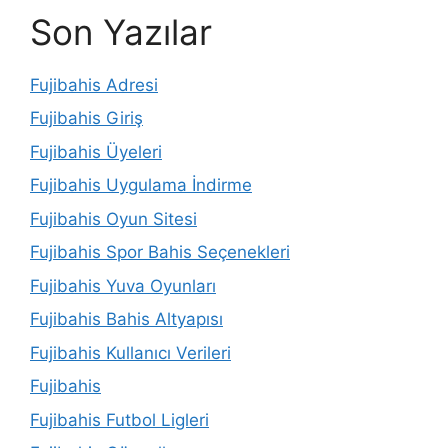
Son Yazılar
Fujibahis Adresi
Fujibahis Giriş
Fujibahis Üyeleri
Fujibahis Uygulama İndirme
Fujibahis Oyun Sitesi
Fujibahis Spor Bahis Seçenekleri
Fujibahis Yuva Oyunları
Fujibahis Bahis Altyapısı
Fujibahis Kullanıcı Verileri
Fujibahis
Fujibahis Futbol Ligleri