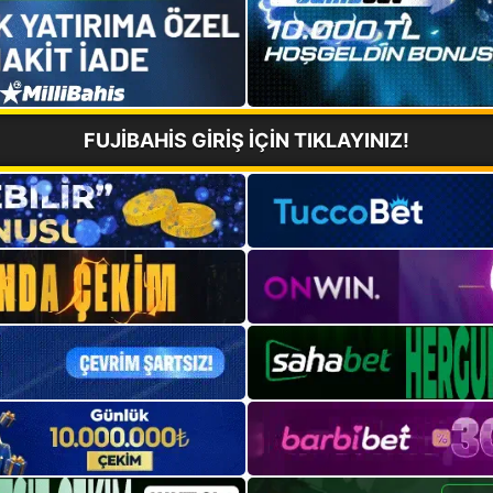
FUJİBAHİS GİRİŞ İÇİN TIKLAYINIZ!