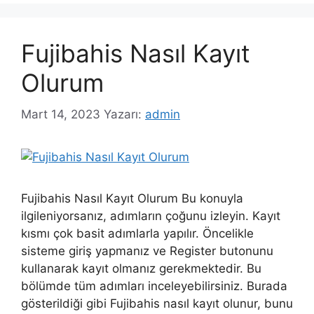
Fujibahis Nasıl Kayıt
Olurum
Mart 14, 2023
Yazarı:
admin
Fujibahis Nasıl Kayıt Olurum Bu konuyla
ilgileniyorsanız, adımların çoğunu izleyin. Kayıt
kısmı çok basit adımlarla yapılır. Öncelikle
sisteme giriş yapmanız ve Register butonunu
kullanarak kayıt olmanız gerekmektedir. Bu
bölümde tüm adımları inceleyebilirsiniz. Burada
gösterildiği gibi Fujibahis nasıl kayıt olunur, bunu