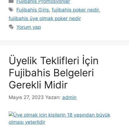
Fujibahis Promosyonlar
Etiketler
Fujibahis Giriş
,
fujibahis poker nedir
,
fujibahis üye olmak poker nedir
Yorum yap
Üyelik Teklifleri İçin
Fujibahis Belgeleri
Gerekli Midir
Mayıs 27, 2023
Yazarı:
admin