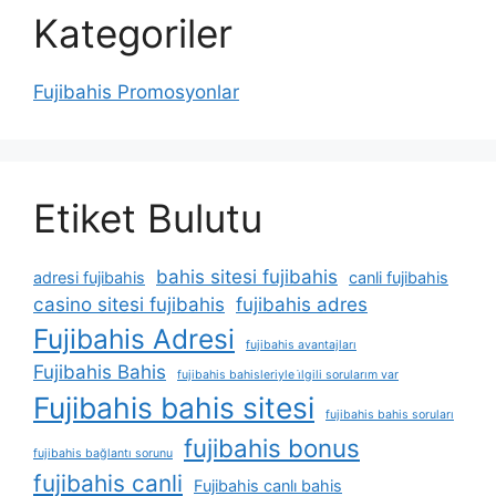
Kategoriler
Fujibahis Promosyonlar
Etiket Bulutu
bahis sitesi fujibahis
adresi fujibahis
canli fujibahis
casino sitesi fujibahis
fujibahis adres
Fujibahis Adresi
fujibahis avantajları
Fujibahis Bahis
fujibahis bahisleriyle i̇lgili sorularım var
Fujibahis bahis sitesi
fujibahis bahis soruları
fujibahis bonus
fujibahis bağlantı sorunu
fujibahis canli
Fujibahis canlı bahis