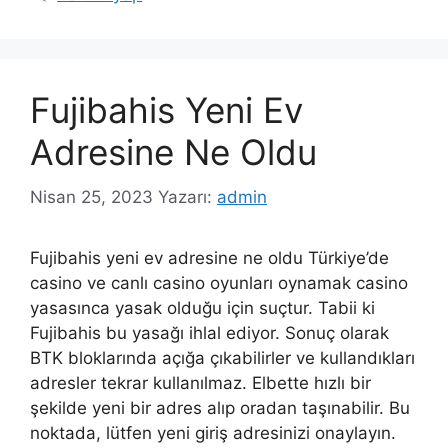
Fujibahis Yeni Ev
Adresine Ne Oldu
Nisan 25, 2023
Yazarı:
admin
Fujibahis yeni ev adresine ne oldu Türkiye’de
casino ve canlı casino oyunları oynamak casino
yasasınca yasak olduğu için suçtur. Tabii ki
Fujibahis bu yasağı ihlal ediyor. Sonuç olarak
BTK bloklarında açığa çıkabilirler ve kullandıkları
adresler tekrar kullanılmaz. Elbette hızlı bir
şekilde yeni bir adres alıp oradan taşınabilir. Bu
noktada, lütfen yeni giriş adresinizi onaylayın.