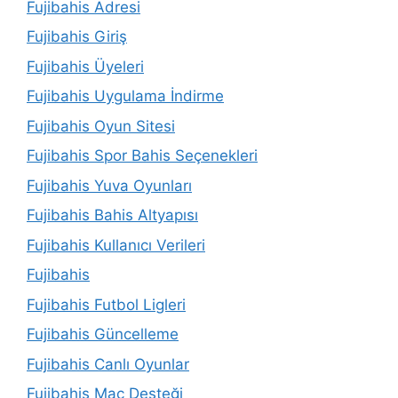
Fujibahis Adresi
Fujibahis Giriş
Fujibahis Üyeleri
Fujibahis Uygulama İndirme
Fujibahis Oyun Sitesi
Fujibahis Spor Bahis Seçenekleri
Fujibahis Yuva Oyunları
Fujibahis Bahis Altyapısı
Fujibahis Kullanıcı Verileri
Fujibahis
Fujibahis Futbol Ligleri
Fujibahis Güncelleme
Fujibahis Canlı Oyunlar
Fujibahis Maç Desteği