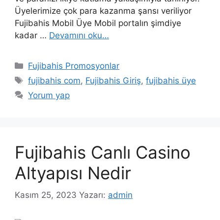
Üyelerimize çok para kazanma şansı veriliyor
Fujibahis Mobil Üye Mobil portalın şimdiye
kadar …
Devamını oku…
Kategoriler
Fujibahis Promosyonlar
Etiketler
fujibahis com
,
Fujibahis Giriş
,
fujibahis üye
Yorum yap
Fujibahis Canlı Casino
Altyapısı Nedir
Kasım 25, 2023
Yazarı:
admin