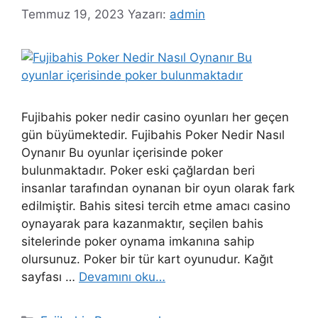
Temmuz 19, 2023
Yazarı:
admin
Fujibahis poker nedir casino oyunları her geçen
gün büyümektedir. Fujibahis Poker Nedir Nasıl
Oynanır Bu oyunlar içerisinde poker
bulunmaktadır. Poker eski çağlardan beri
insanlar tarafından oynanan bir oyun olarak fark
edilmiştir. Bahis sitesi tercih etme amacı casino
oynayarak para kazanmaktır, seçilen bahis
sitelerinde poker oynama imkanına sahip
olursunuz. Poker bir tür kart oyunudur. Kağıt
sayfası …
Devamını oku…
Kategoriler