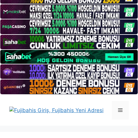
İçeriğe
atla
Menü