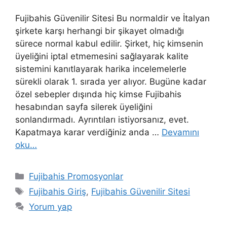
Fujibahis Güvenilir Sitesi Bu normaldir ve İtalyan
şirkete karşı herhangi bir şikayet olmadığı
sürece normal kabul edilir. Şirket, hiç kimsenin
üyeliğini iptal etmemesini sağlayarak kalite
sistemini kanıtlayarak harika incelemelerle
sürekli olarak 1. sırada yer alıyor. Bugüne kadar
özel sebepler dışında hiç kimse Fujibahis
hesabından sayfa silerek üyeliğini
sonlandırmadı. Ayrıntıları istiyorsanız, evet.
Kapatmaya karar verdiğiniz anda …
Devamını
oku…
Kategoriler
Fujibahis Promosyonlar
Etiketler
Fujibahis Giriş
,
Fujibahis Güvenilir Sitesi
Yorum yap