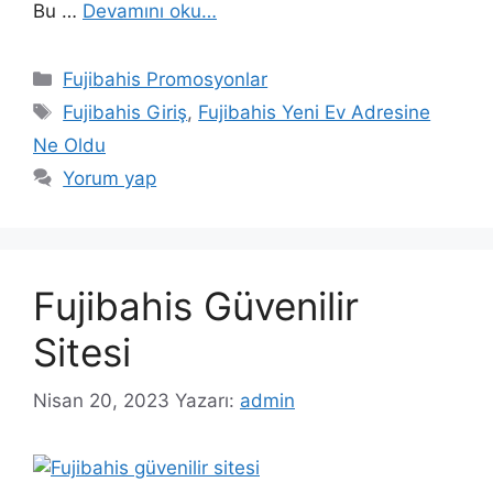
Bu …
Devamını oku…
Kategoriler
Fujibahis Promosyonlar
Etiketler
Fujibahis Giriş
,
Fujibahis Yeni Ev Adresine
Ne Oldu
Yorum yap
Fujibahis Güvenilir
Sitesi
Nisan 20, 2023
Yazarı:
admin