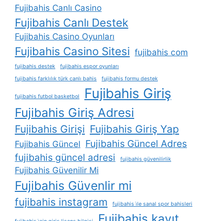
Fujibahis Canlı Casino
Fujibahis Canlı Destek
Fujibahis Casino Oyunları
Fujibahis Casino Sitesi
fujibahis com
fujibahis destek
fujibahis espor oyunları
fujibahis farklılık türk canlı bahis
fujibahis formu destek
Fujibahis Giriş
fujibahis futbol basketbol
Fujibahis Giriş Adresi
Fujibahis Girişi
Fujibahis Giriş Yap
Fujibahis Güncel Adres
Fujibahis Güncel
fujibahis güncel adresi
fujibahis güvenilirlik
Fujibahis Güvenilir Mi
Fujibahis Güvenlir mi
fujibahis instagram
fujibahis i̇le sanal spor bahisleri
Fujibahis kayıt