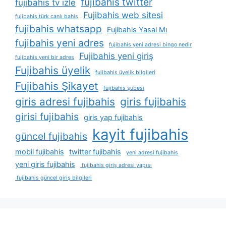
fujibahis twitter
fujibahis tv izle
Fujibahis web sitesi
fujibahis türk canlı bahis
fujibahis whatsapp
Fujibahis Yasal Mı
fujibahis yeni adres
fujibahis yeni adresi bingo nedir
Fujibahis yeni giriş
fujibahis yeni bir adres
Fujibahis üyelik
fujibahis üyelik bilgileri
Fujibahis Şikayet
fujibahis şubesi
giris adresi fujibahis
giris fujibahis
girisi fujibahis
giris yap fujibahis
kayit fujibahis
güncel fujibahis
mobil fujibahis
twitter fujibahis
yeni adresi fujibahis
yeni giris fujibahis
fujibahis giriş adresi yapısı
fujibahis güncel giriş bilgileri