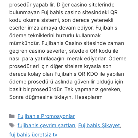
prosedür yapabilir. Diğer casino sitelerinde
bulunmayan Fujibahis casino sitesindeki QR
kodu okuma sistemi, son derece yetenekli
eserler imzalamaya devam ediyor. Fujibahis
ödeme tekniklerini huzurlu kullanmak
mümkündür. Fujibahis Casino sitesinde zaman
geçiren casino severler, sitedeki QR kodu ile
nasıl para yatırılacağını merak ediyorlar. Ödeme
prosedürleri için diğer sitelere kıyasla son
derece kolay olan Fujibahis QR KDO ile yapılan
ödeme prosedürü aslında güvenilir olduğu için
basit bir prosedürdür. Tek yapmanız gereken,
Sonra düğmesine tıklayın. Hesaplarım
Kategoriler
Fujibahis Promosyonlar
Etiketler
fujibahis çevrim şartları
,
Fujibahis Şikayet
,
fujibahis ücretsiz tv