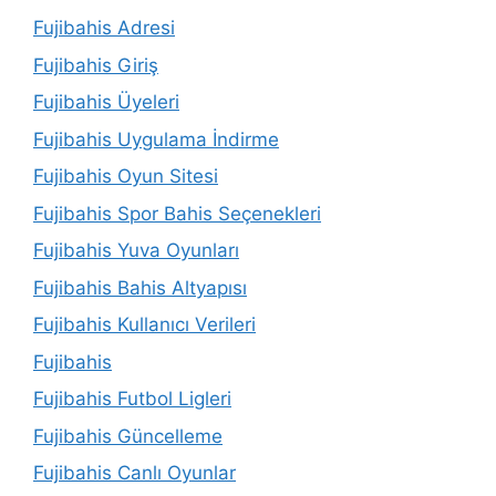
Fujibahis Adresi
Fujibahis Giriş
Fujibahis Üyeleri
Fujibahis Uygulama İndirme
Fujibahis Oyun Sitesi
Fujibahis Spor Bahis Seçenekleri
Fujibahis Yuva Oyunları
Fujibahis Bahis Altyapısı
Fujibahis Kullanıcı Verileri
Fujibahis
Fujibahis Futbol Ligleri
Fujibahis Güncelleme
Fujibahis Canlı Oyunlar