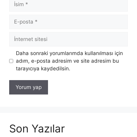
İsim
E-
posta
İnternet
sitesi
Daha sonraki yorumlarımda kullanılması için
adım, e-posta adresim ve site adresim bu
tarayıcıya kaydedilsin.
Son Yazılar