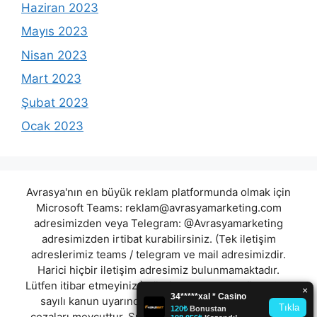
Haziran 2023
Mayıs 2023
Nisan 2023
Mart 2023
Şubat 2023
Ocak 2023
Avrasya'nın en büyük reklam platformunda olmak için
Microsoft Teams:
reklam@avrasyamarketing.com
adresimizden veya Telegram: @Avrasyamarketing
adresimizden irtibat kurabilirsiniz. (Tek iletişim
adreslerimiz teams / telegram ve mail adresimizdir.
Harici hiçbir iletişim adresimiz bulunmamaktadır.
Lütfen itibar etmeyiniz.) Türkiye yasalarına göre 7258
sayılı kanun uyarınca yasa dışı bahis oynamanın
cezaları mevcuttur. Şu an bulunduğunuz site hiç bir