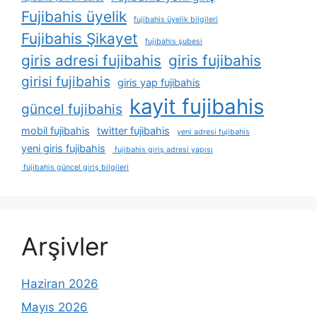
Fujibahis üyelik
fujibahis üyelik bilgileri
Fujibahis Şikayet
fujibahis şubesi
giris adresi fujibahis
giris fujibahis
girisi fujibahis
giris yap fujibahis
kayit fujibahis
güncel fujibahis
mobil fujibahis
twitter fujibahis
yeni adresi fujibahis
yeni giris fujibahis
fujibahis giriş adresi yapısı
fujibahis güncel giriş bilgileri
Arşivler
Haziran 2026
Mayıs 2026