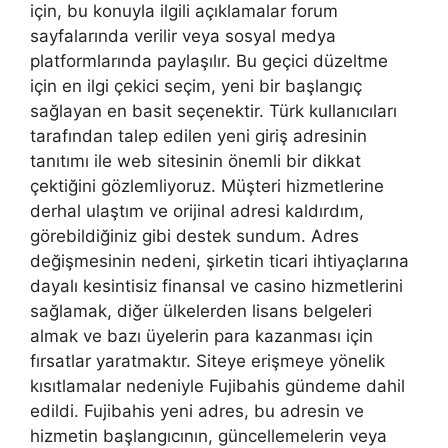
için, bu konuyla ilgili açıklamalar forum
sayfalarında verilir veya sosyal medya
platformlarında paylaşılır. Bu geçici düzeltme
için en ilgi çekici seçim, yeni bir başlangıç ​​
sağlayan en basit seçenektir. Türk kullanıcıları
tarafından talep edilen yeni giriş adresinin
tanıtımı ile web sitesinin önemli bir dikkat
çektiğini gözlemliyoruz. Müşteri hizmetlerine
derhal ulaştım ve orijinal adresi kaldırdım,
görebildiğiniz gibi destek sundum. Adres
değişmesinin nedeni, şirketin ticari ihtiyaçlarına
dayalı kesintisiz finansal ve casino hizmetlerini
sağlamak, diğer ülkelerden lisans belgeleri
almak ve bazı üyelerin para kazanması için
fırsatlar yaratmaktır. Siteye erişmeye yönelik
kısıtlamalar nedeniyle Fujibahis gündeme dahil
edildi. Fujibahis yeni adres, bu adresin ve
hizmetin başlangıcının, güncellemelerin veya