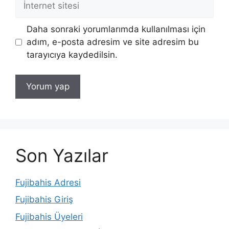
sitesi
Daha sonraki yorumlarımda kullanılması için
adım, e-posta adresim ve site adresim bu
tarayıcıya kaydedilsin.
Son Yazılar
Fujibahis Adresi
Fujibahis Giriş
Fujibahis Üyeleri