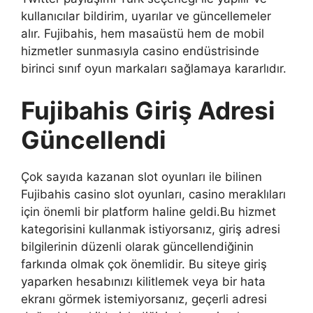
kullanıcılar bildirim, uyarılar ve güncellemeler
alır. Fujibahis, hem masaüstü hem de mobil
hizmetler sunmasıyla casino endüstrisinde
birinci sınıf oyun markaları sağlamaya kararlıdır.
Fujibahis Giriş Adresi
Güncellendi
Çok sayıda kazanan slot oyunları ile bilinen
Fujibahis casino slot oyunları, casino meraklıları
için önemli bir platform haline geldi.Bu hizmet
kategorisini kullanmak istiyorsanız, giriş adresi
bilgilerinin düzenli olarak güncellendiğinin
farkında olmak çok önemlidir. Bu siteye giriş
yaparken hesabınızı kilitlemek veya bir hata
ekranı görmek istemiyorsanız, geçerli adresi