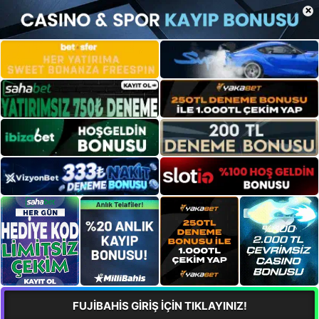
×
FUJİBAHİS GİRİŞ İÇİN TIKLAYINIZ!