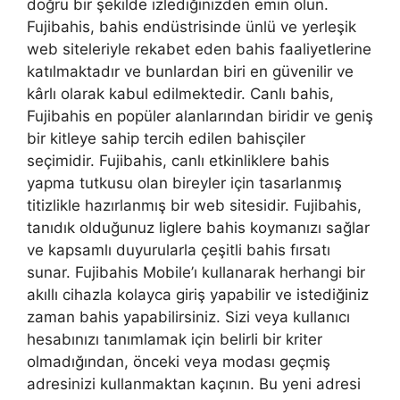
doğru bir şekilde izlediğinizden emin olun.
Fujibahis, bahis endüstrisinde ünlü ve yerleşik
web siteleriyle rekabet eden bahis faaliyetlerine
katılmaktadır ve bunlardan biri en güvenilir ve
kârlı olarak kabul edilmektedir. Canlı bahis,
Fujibahis en popüler alanlarından biridir ve geniş
bir kitleye sahip tercih edilen bahisçiler
seçimidir. Fujibahis, canlı etkinliklere bahis
yapma tutkusu olan bireyler için tasarlanmış
titizlikle hazırlanmış bir web sitesidir. Fujibahis,
tanıdık olduğunuz liglere bahis koymanızı sağlar
ve kapsamlı duyurularla çeşitli bahis fırsatı
sunar. Fujibahis Mobile’ı kullanarak herhangi bir
akıllı cihazla kolayca giriş yapabilir ve istediğiniz
zaman bahis yapabilirsiniz. Sizi veya kullanıcı
hesabınızı tanımlamak için belirli bir kriter
olmadığından, önceki veya modası geçmiş
adresinizi kullanmaktan kaçının. Bu yeni adresi