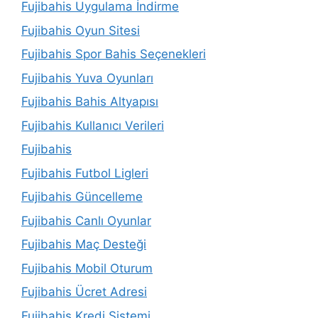
Fujibahis Uygulama İndirme
Fujibahis Oyun Sitesi
Fujibahis Spor Bahis Seçenekleri
Fujibahis Yuva Oyunları
Fujibahis Bahis Altyapısı
Fujibahis Kullanıcı Verileri
Fujibahis
Fujibahis Futbol Ligleri
Fujibahis Güncelleme
Fujibahis Canlı Oyunlar
Fujibahis Maç Desteği
Fujibahis Mobil Oturum
Fujibahis Ücret Adresi
Fujibahis Kredi Sistemi