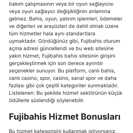
bakım çalışmasının veya bir oyun sağlayıcısı
veya oyun sağlayıcı değişikliğinin anlamına
gelmez. Bahis, oyun, yatırım işlemleri, ödemeler
ve diğerleri ve arayüzleri de dahil olmak üzere
tüm hizmetler hala aynı standartlara
uymaktadır. Gördüğünüz gibi, Fujibahis oturum
açma adresi güncellendi ve bu web sitesine
yakın hizmet, Fujibahis bahis sitesinin girişini
gerçekleştirmek için son derece ayrıntılı
seçenekler sunuyor. Bu platform, canlı bahis,
canlı casino, spor, casino, sanal spor ve daha
fazlası gibi çok çeşitli kategoriler sunmaktadır.
Listelenen: Bu şekilde hizmet sektörünün küçük
ödüllerle süslendiği söylenebilir.
Fujibahis Hizmet Bonusları
Bu hizmet kategorisini kullanmak istiyorsanız,