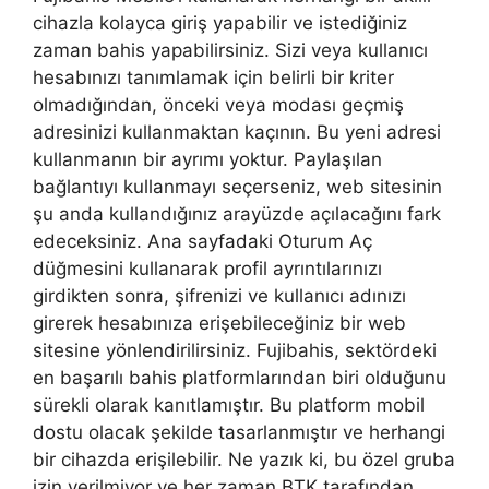
cihazla kolayca giriş yapabilir ve istediğiniz
zaman bahis yapabilirsiniz. Sizi veya kullanıcı
hesabınızı tanımlamak için belirli bir kriter
olmadığından, önceki veya modası geçmiş
adresinizi kullanmaktan kaçının. Bu yeni adresi
kullanmanın bir ayrımı yoktur. Paylaşılan
bağlantıyı kullanmayı seçerseniz, web sitesinin
şu anda kullandığınız arayüzde açılacağını fark
edeceksiniz. Ana sayfadaki Oturum Aç
düğmesini kullanarak profil ayrıntılarınızı
girdikten sonra, şifrenizi ve kullanıcı adınızı
girerek hesabınıza erişebileceğiniz bir web
sitesine yönlendirilirsiniz. Fujibahis, sektördeki
en başarılı bahis platformlarından biri olduğunu
sürekli olarak kanıtlamıştır. Bu platform mobil
dostu olacak şekilde tasarlanmıştır ve herhangi
bir cihazda erişilebilir. Ne yazık ki, bu özel gruba
izin verilmiyor ve her zaman BTK tarafından