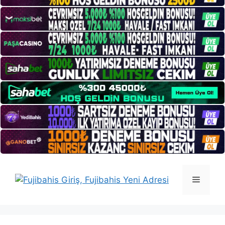
İçeriğe
atla
Menü