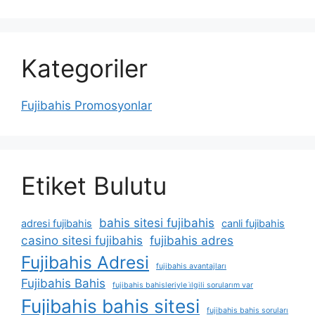
Kategoriler
Fujibahis Promosyonlar
Etiket Bulutu
bahis sitesi fujibahis
adresi fujibahis
canli fujibahis
casino sitesi fujibahis
fujibahis adres
Fujibahis Adresi
fujibahis avantajları
Fujibahis Bahis
fujibahis bahisleriyle i̇lgili sorularım var
Fujibahis bahis sitesi
fujibahis bahis soruları