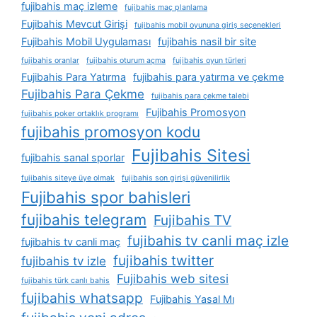
fujibahis maç izleme
fujibahis maç planlama
Fujibahis Mevcut Girişi
fujibahis mobil oyununa giriş seçenekleri
Fujibahis Mobil Uygulaması
fujibahis nasil bir site
fujibahis oranlar
fujibahis oturum açma
fujibahis oyun türleri
Fujibahis Para Yatırma
fujibahis para yatırma ve çekme
Fujibahis Para Çekme
fujibahis para çekme talebi
Fujibahis Promosyon
fujibahis poker ortaklık programı
fujibahis promosyon kodu
Fujibahis Sitesi
fujibahis sanal sporlar
fujibahis siteye üye olmak
fujibahis son girişi güvenilirlik
Fujibahis spor bahisleri
fujibahis telegram
Fujibahis TV
fujibahis tv canli maç izle
fujibahis tv canli maç
fujibahis twitter
fujibahis tv izle
Fujibahis web sitesi
fujibahis türk canlı bahis
fujibahis whatsapp
Fujibahis Yasal Mı