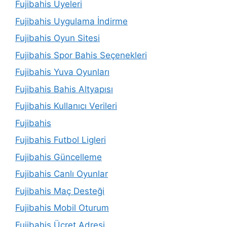
Fujibahis Üyeleri
Fujibahis Uygulama İndirme
Fujibahis Oyun Sitesi
Fujibahis Spor Bahis Seçenekleri
Fujibahis Yuva Oyunları
Fujibahis Bahis Altyapısı
Fujibahis Kullanıcı Verileri
Fujibahis
Fujibahis Futbol Ligleri
Fujibahis Güncelleme
Fujibahis Canlı Oyunlar
Fujibahis Maç Desteği
Fujibahis Mobil Oturum
Fujibahis Ücret Adresi