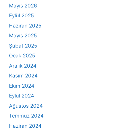
Mayıs 2026
Eylül 2025
Haziran 2025
Mayıs 2025
Şubat 2025
Ocak 2025
Aralık 2024
Kasım 2024
Ekim 2024
Eylül 2024
Ağustos 2024
Temmuz 2024
Haziran 2024