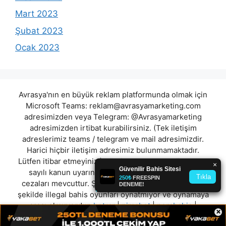
Mart 2023
Şubat 2023
Ocak 2023
Avrasya'nın en büyük reklam platformunda olmak için
Microsoft Teams:
reklam@avrasyamarketing.com
adresimizden veya Telegram: @Avrasyamarketing
adresimizden irtibat kurabilirsiniz. (Tek iletişim
adreslerimiz teams / telegram ve mail adresimizdir.
Harici hiçbir iletişim adresimiz bulunmamaktadır.
Lütfen itibar etmeyiniz.) Türkiye yasalarına göre 7258
sayılı kanun uyarınca yasa dışı bahis oynamanın
cezaları mevcuttur. Şu an bulunduğunuz site hiç bir
şekilde illegal bahis oyunları oynatmıyor ve oynamaya
aracı olmuyordur.
betrar
|
nimabet
|
norabahis
|
×
almabet
|
alobet
|
şutbet
|
goldbetting
|
portbet