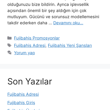
olduğunuzu bize bildirin. Ayrıca işlevsellik
açısından önemli bir şey aldığım için çok
mutluyum. Gücünü ve sorunsuz modellemesini
takdir ederken daha …
Devamını oku…
Kategoriler
Fujibahis Promosyonlar
Etiketler
Fujibahis Adresi
,
Fujibahis Yeni Şansları
Yorum yap
Son Yazılar
Fujibahis Adresi
Fujibahis Giriş