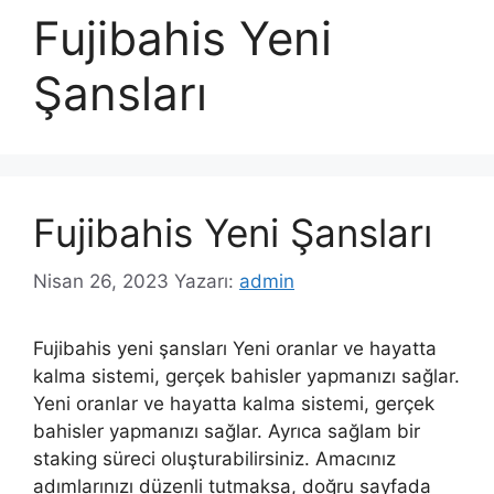
Fujibahis Yeni
Şansları
Fujibahis Yeni Şansları
Nisan 26, 2023
Yazarı:
admin
Fujibahis yeni şansları Yeni oranlar ve hayatta
kalma sistemi, gerçek bahisler yapmanızı sağlar.
Yeni oranlar ve hayatta kalma sistemi, gerçek
bahisler yapmanızı sağlar. Ayrıca sağlam bir
staking süreci oluşturabilirsiniz. Amacınız
adımlarınızı düzenli tutmaksa, doğru sayfada