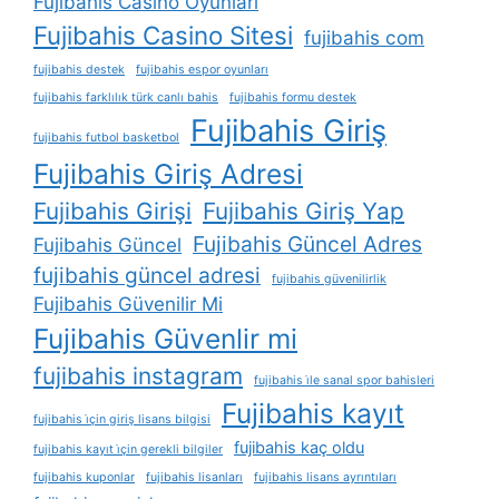
Fujibahis Casino Oyunları
Fujibahis Casino Sitesi
fujibahis com
fujibahis destek
fujibahis espor oyunları
fujibahis farklılık türk canlı bahis
fujibahis formu destek
Fujibahis Giriş
fujibahis futbol basketbol
Fujibahis Giriş Adresi
Fujibahis Girişi
Fujibahis Giriş Yap
Fujibahis Güncel Adres
Fujibahis Güncel
fujibahis güncel adresi
fujibahis güvenilirlik
Fujibahis Güvenilir Mi
Fujibahis Güvenlir mi
fujibahis instagram
fujibahis i̇le sanal spor bahisleri
Fujibahis kayıt
fujibahis i̇çin giriş lisans bilgisi
fujibahis kaç oldu
fujibahis kayıt i̇çin gerekli bilgiler
fujibahis kuponlar
fujibahis lisanları
fujibahis lisans ayrıntıları