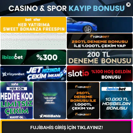
×
FUJİBAHİS GİRİŞ İÇİN TIKLAYINIZ!