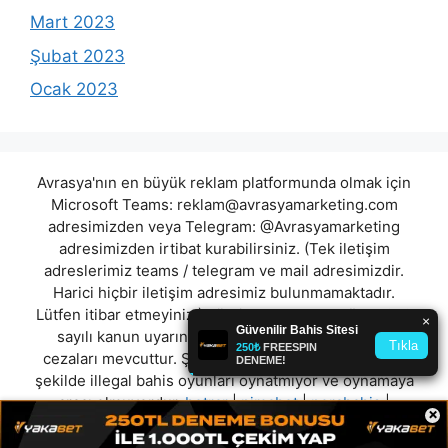
Mart 2023
Şubat 2023
Ocak 2023
Avrasya'nın en büyük reklam platformunda olmak için
Microsoft Teams:
reklam@avrasyamarketing.com
adresimizden veya Telegram: @Avrasyamarketing
adresimizden irtibat kurabilirsiniz. (Tek iletişim
adreslerimiz teams / telegram ve mail adresimizdir.
Harici hiçbir iletişim adresimiz bulunmamaktadır.
Lütfen itibar etmeyiniz.) Türkiye yasalarına göre 7258
sayılı kanun uyarınca yasa dışı bahis oynamanın
cezaları mevcuttur. Şu an bulunduğunuz site hiç bir
şekilde illegal bahis oyunları oynatmıyor ve oynamaya
aracı olmuyordur.
betrar
|
nimabet
|
norabahis
|
×
almabet
|
alobet
|
şutbet
|
goldbetting
|
portbet