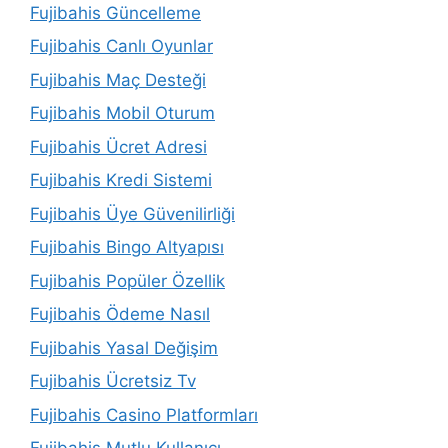
Fujibahis Güncelleme
Fujibahis Canlı Oyunlar
Fujibahis Maç Desteği
Fujibahis Mobil Oturum
Fujibahis Ücret Adresi
Fujibahis Kredi Sistemi
Fujibahis Üye Güvenilirliği
Fujibahis Bingo Altyapısı
Fujibahis Popüler Özellik
Fujibahis Ödeme Nasıl
Fujibahis Yasal Değişim
Fujibahis Ücretsiz Tv
Fujibahis Casino Platformları