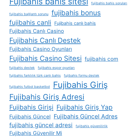
Fujibahis bahis sitesi
fujibahis bahis soruları
fujibahis bonus
fujibahis bağlantı sorunu
fujibahis canli
Fujibahis canlı bahis
Fujibahis Canlı Casino
Fujibahis Canlı Destek
Fujibahis Casino Oyunları
Fujibahis Casino Sitesi
fujibahis com
fujibahis destek
fujibahis espor oyunları
fujibahis farklılık türk canlı bahis
fujibahis formu destek
Fujibahis Giriş
fujibahis futbol basketbol
Fujibahis Giriş Adresi
Fujibahis Girişi
Fujibahis Giriş Yap
Fujibahis Güncel Adres
Fujibahis Güncel
fujibahis güncel adresi
fujibahis güvenilirlik
Fujibahis Güvenilir Mi