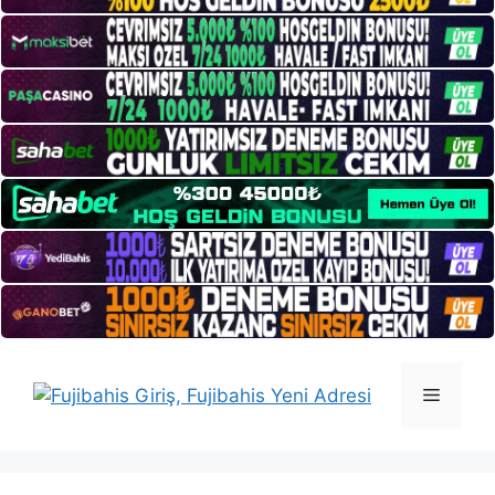
İçeriğe
atla
Menü