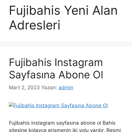
Fujibahis Yeni Alan
Adresleri
Fujibahis Instagram
Sayfasına Abone Ol
Mart 2, 2023
Yazarı:
admin
Fujibahis instagram sayfasına abone ol Bahis
sitesine kolayca erişmenin iki yolu vardır. Resmi