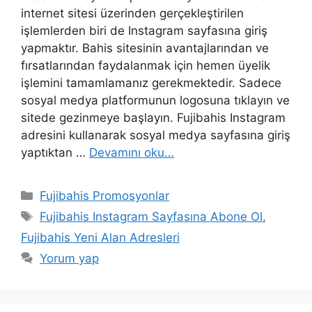
internet sitesi üzerinden gerçekleştirilen
işlemlerden biri de Instagram sayfasına giriş
yapmaktır. Bahis sitesinin avantajlarından ve
fırsatlarından faydalanmak için hemen üyelik
işlemini tamamlamanız gerekmektedir. Sadece
sosyal medya platformunun logosuna tıklayın ve
sitede gezinmeye başlayın. Fujibahis Instagram
adresini kullanarak sosyal medya sayfasına giriş
yaptıktan …
Devamını oku…
Kategoriler
Fujibahis Promosyonlar
Etiketler
Fujibahis Instagram Sayfasına Abone Ol
,
Fujibahis Yeni Alan Adresleri
Yorum yap