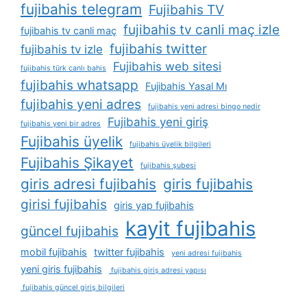
fujibahis telegram
Fujibahis TV
fujibahis tv canli maç izle
fujibahis tv canli maç
fujibahis twitter
fujibahis tv izle
Fujibahis web sitesi
fujibahis türk canlı bahis
fujibahis whatsapp
Fujibahis Yasal Mı
fujibahis yeni adres
fujibahis yeni adresi bingo nedir
Fujibahis yeni giriş
fujibahis yeni bir adres
Fujibahis üyelik
fujibahis üyelik bilgileri
Fujibahis Şikayet
fujibahis şubesi
giris adresi fujibahis
giris fujibahis
girisi fujibahis
giris yap fujibahis
kayit fujibahis
güncel fujibahis
mobil fujibahis
twitter fujibahis
yeni adresi fujibahis
yeni giris fujibahis
fujibahis giriş adresi yapısı
fujibahis güncel giriş bilgileri