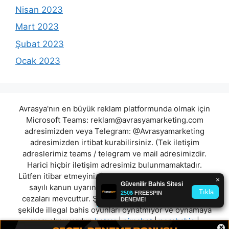
Nisan 2023
Mart 2023
Şubat 2023
Ocak 2023
Avrasya'nın en büyük reklam platformunda olmak için
Microsoft Teams:
reklam@avrasyamarketing.com
adresimizden veya Telegram: @Avrasyamarketing
adresimizden irtibat kurabilirsiniz. (Tek iletişim
adreslerimiz teams / telegram ve mail adresimizdir.
Harici hiçbir iletişim adresimiz bulunmamaktadır.
Lütfen itibar etmeyiniz.) Türkiye yasalarına göre 7258
sayılı kanun uyarınca yasa dışı bahis oynamanın
cezaları mevcuttur. Şu an bulunduğunuz site hiç bir
şekilde illegal bahis oyunları oynatmıyor ve oynamaya
aracı olmuyordur.
betrar
|
nimabet
|
norabahis
|
×