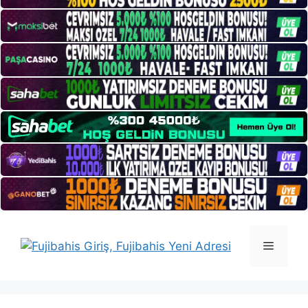
İçeriğe
atla
Menü