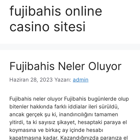
fujibahis online
casino sitesi
Fujibahis Neler Oluyor
Haziran 28, 2023
Yazarı:
admin
Fujibahis neler oluyor Fujibahis bugünlerde olup
bitenler hakkında farklı iddialar ileri sürüldü,
ancak gerçek şu ki, inandırıcılığını tamamen
yitirdi, ta ki sayısız şikayet, hesaptaki paraya el
koymasına ve birkaç ay içinde hesabı
kapatmasına kadar. Kazandığınızda paranıza el