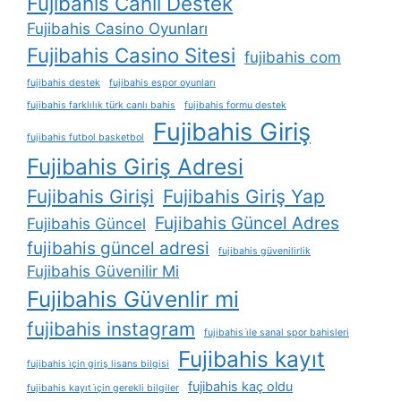
Fujibahis Canlı Destek
Fujibahis Casino Oyunları
Fujibahis Casino Sitesi
fujibahis com
fujibahis destek
fujibahis espor oyunları
fujibahis farklılık türk canlı bahis
fujibahis formu destek
Fujibahis Giriş
fujibahis futbol basketbol
Fujibahis Giriş Adresi
Fujibahis Girişi
Fujibahis Giriş Yap
Fujibahis Güncel Adres
Fujibahis Güncel
fujibahis güncel adresi
fujibahis güvenilirlik
Fujibahis Güvenilir Mi
Fujibahis Güvenlir mi
fujibahis instagram
fujibahis i̇le sanal spor bahisleri
Fujibahis kayıt
fujibahis i̇çin giriş lisans bilgisi
fujibahis kaç oldu
fujibahis kayıt i̇çin gerekli bilgiler