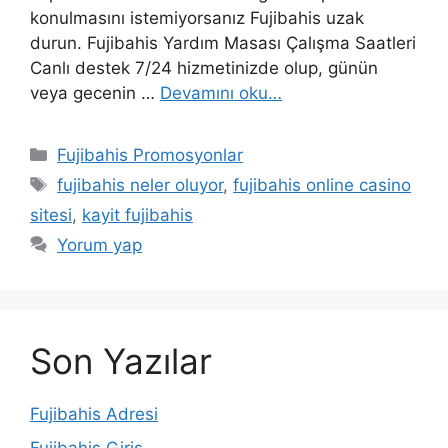
konulmasını istemiyorsanız Fujibahis uzak
durun. Fujibahis Yardım Masası Çalışma Saatleri
Canlı destek 7/24 hizmetinizde olup, günün
veya gecenin …
Devamını oku…
Kategoriler
Fujibahis Promosyonlar
Etiketler
fujibahis neler oluyor
,
fujibahis online casino
sitesi
,
kayit fujibahis
Yorum yap
Son Yazılar
Fujibahis Adresi
Fujibahis Giriş