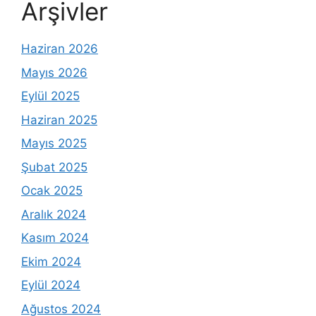
Arşivler
Haziran 2026
Mayıs 2026
Eylül 2025
Haziran 2025
Mayıs 2025
Şubat 2025
Ocak 2025
Aralık 2024
Kasım 2024
Ekim 2024
Eylül 2024
Ağustos 2024