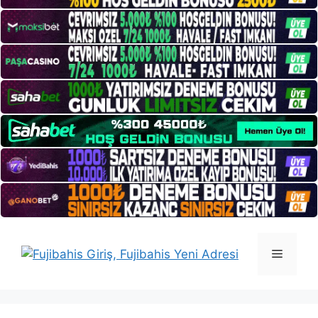
İçeriğe
atla
Menü