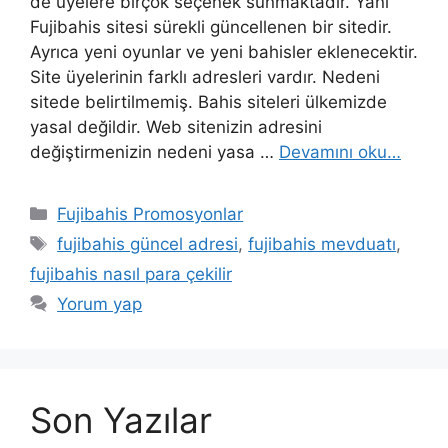
de üyelere birçok seçenek sunmaktadır. Yani
Fujibahis sitesi sürekli güncellenen bir sitedir.
Ayrıca yeni oyunlar ve yeni bahisler eklenecektir.
Site üyelerinin farklı adresleri vardır. Nedeni
sitede belirtilmemiş. Bahis siteleri ülkemizde
yasal değildir. Web sitenizin adresini
değiştirmenizin nedeni yasa …
Devamını oku…
Kategoriler
Fujibahis Promosyonlar
Etiketler
fujibahis güncel adresi
,
fujibahis mevduatı
,
fujibahis nasıl para çekilir
Yorum yap
Son Yazılar