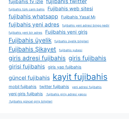
fujibahis twitter
fujibahis tv izle
Fujibahis web sitesi
fujibahis türk canlı bahis
fujibahis whatsapp
Fujibahis Yasal Mı
fujibahis yeni adres
fujibahis yeni adresi bingo nedir
Fujibahis yeni giriş
fujibahis yeni bir adres
Fujibahis üyelik
fujibahis üyelik bilgileri
Fujibahis Şikayet
fujibahis şubesi
giris adresi fujibahis
giris fujibahis
girisi fujibahis
giris yap fujibahis
kayit fujibahis
güncel fujibahis
mobil fujibahis
twitter fujibahis
yeni adresi fujibahis
yeni giris fujibahis
fujibahis giriş adresi yapısı
fujibahis güncel giriş bilgileri