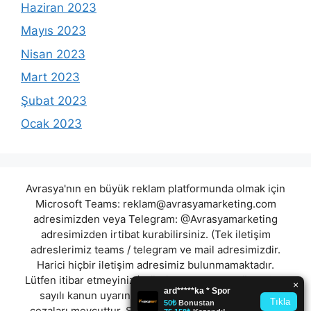
Haziran 2023
Mayıs 2023
Nisan 2023
Mart 2023
Şubat 2023
Ocak 2023
Avrasya'nın en büyük reklam platformunda olmak için
Microsoft Teams:
reklam@avrasyamarketing.com
adresimizden veya Telegram: @Avrasyamarketing
adresimizden irtibat kurabilirsiniz. (Tek iletişim
adreslerimiz teams / telegram ve mail adresimizdir.
Harici hiçbir iletişim adresimiz bulunmamaktadır.
Lütfen itibar etmeyiniz.) Türkiye yasalarına göre 7258
sayılı kanun uyarınca yasa dışı bahis oynamanın
cezaları mevcuttur. Şu an bulunduğunuz site hiç bir