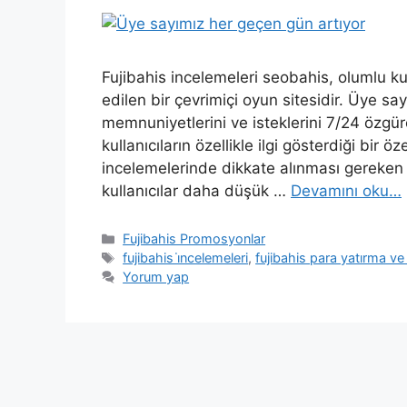
Fujibahis incelemeleri seobahis, olumlu ku
edilen bir çevrimiçi oyun sitesidir. Üye say
memnuniyetlerini ve isteklerini 7/24 özgür
kullanıcıların özellikle ilgi gösterdiği bir öz
incelemelerinde dikkate alınması gereken
kullanıcılar daha düşük …
Devamını oku…
Kategoriler
Fujibahis Promosyonlar
Etiketler
fujibahis i̇ncelemeleri
,
fujibahis para yatırma v
Yorum yap