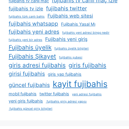
fujibahis tv canli maç izle
fujibahis tv canli maç
fujibahis twitter
fujibahis tv izle
Fujibahis web sitesi
fujibahis türk canlı bahis
fujibahis whatsapp
Fujibahis Yasal Mı
fujibahis yeni adres
fujibahis yeni adresi bingo nedir
Fujibahis yeni giriş
fujibahis yeni bir adres
Fujibahis üyelik
fujibahis üyelik bilgileri
Fujibahis Şikayet
fujibahis şubesi
giris adresi fujibahis
giris fujibahis
girisi fujibahis
giris yap fujibahis
kayit fujibahis
güncel fujibahis
mobil fujibahis
twitter fujibahis
yeni adresi fujibahis
yeni giris fujibahis
fujibahis giriş adresi yapısı
fujibahis güncel giriş bilgileri