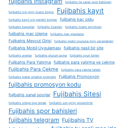
fujibahis instagram
fujibahis i̇le sanal spor bahisleri
Fujibahis kayıt
fujibahis i̇çin giriş lisans bilgisi
fujibahis kaç oldu
fujibahis kayıt i̇çin gerekli bilgiler
fujibahis kuponlar
fujibahis lisanları
fujibahis lisans ayrıntıları
fujibahis maç izleme
fujibahis maç planlama
Fujibahis Mevcut Girişi
fujibahis mobil oyununa giriş seçenekleri
Fujibahis Mobil Uygulaması
fujibahis nasil bir site
fujibahis oranlar
fujibahis oturum açma
fujibahis oyun türleri
Fujibahis Para Yatırma
fujibahis para yatırma ve çekme
Fujibahis Para Çekme
fujibahis para çekme talebi
Fujibahis Promosyon
fujibahis poker ortaklık programı
fujibahis promosyon kodu
Fujibahis Sitesi
fujibahis sanal sporlar
fujibahis siteye üye olmak
fujibahis son girişi güvenilirlik
Fujibahis spor bahisleri
fujibahis telegram
Fujibahis TV