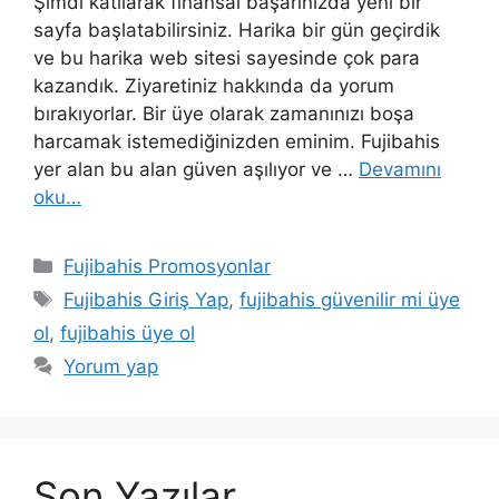
Şimdi katılarak finansal başarınızda yeni bir
sayfa başlatabilirsiniz. Harika bir gün geçirdik
ve bu harika web sitesi sayesinde çok para
kazandık. Ziyaretiniz hakkında da yorum
bırakıyorlar. Bir üye olarak zamanınızı boşa
harcamak istemediğinizden eminim. Fujibahis
yer alan bu alan güven aşılıyor ve …
Devamını
oku…
Kategoriler
Fujibahis Promosyonlar
Etiketler
Fujibahis Giriş Yap
,
fujibahis güvenilir mi üye
ol
,
fujibahis üye ol
Yorum yap
Son Yazılar