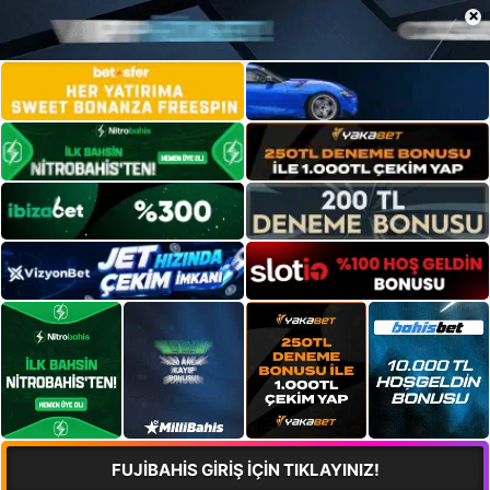
×
FUJİBAHİS GİRİŞ İÇİN TIKLAYINIZ!