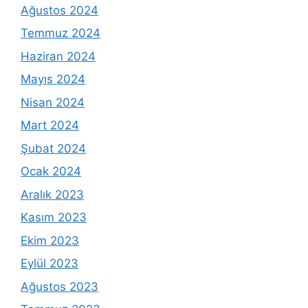
Ağustos 2024
Temmuz 2024
Haziran 2024
Mayıs 2024
Nisan 2024
Mart 2024
Şubat 2024
Ocak 2024
Aralık 2023
Kasım 2023
Ekim 2023
Eylül 2023
Ağustos 2023