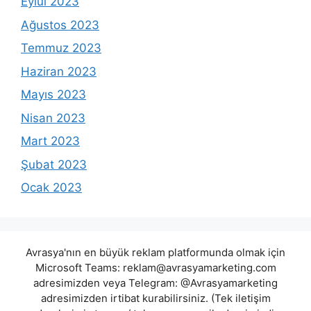
Eylül 2023
Ağustos 2023
Temmuz 2023
Haziran 2023
Mayıs 2023
Nisan 2023
Mart 2023
Şubat 2023
Ocak 2023
Avrasya'nın en büyük reklam platformunda olmak için
Microsoft Teams:
reklam@avrasyamarketing.com
adresimizden veya Telegram: @Avrasyamarketing
adresimizden irtibat kurabilirsiniz. (Tek iletişim