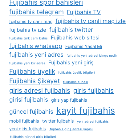
Fujibahis spor bahisleri
fujibahis telegram
Fujibahis TV
fujibahis tv canli maç izle
fujibahis tv canli maç
fujibahis twitter
fujibahis tv izle
Fujibahis web sitesi
fujibahis türk canlı bahis
fujibahis whatsapp
Fujibahis Yasal Mı
fujibahis yeni adres
fujibahis yeni adresi bingo nedir
Fujibahis yeni giriş
fujibahis yeni bir adres
Fujibahis üyelik
fujibahis üyelik bilgileri
Fujibahis Şikayet
fujibahis şubesi
giris adresi fujibahis
giris fujibahis
girisi fujibahis
giris yap fujibahis
kayit fujibahis
güncel fujibahis
mobil fujibahis
twitter fujibahis
yeni adresi fujibahis
yeni giris fujibahis
fujibahis giriş adresi yapısı
fujibahis güncel giriş bilgileri