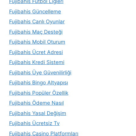
Fujibahis Futbol Ligleri
Fujibahis Güncelleme
Fujibahis Canlı Oyunlar
Fujibahis Maç Desteği
Fujibahis Mobil Oturum
Fujibahis Ücret Adresi
Fujibahis Kredi Sistemi
Fujibahis Üye Güvenilirliği
Fujibahis Bingo Altyapısı
Fujibahis Popüler Özellik
Fujibahis Ödeme Nasıl
Fujibahis Yasal Değişim
Fujibahis Ücretsiz Tv
Fujibahis Casino Platformları