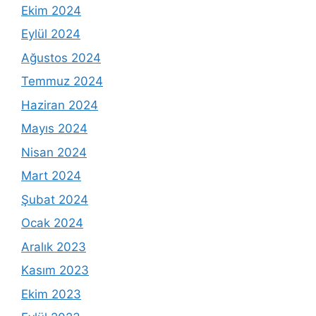
Ekim 2024
Eylül 2024
Ağustos 2024
Temmuz 2024
Haziran 2024
Mayıs 2024
Nisan 2024
Mart 2024
Şubat 2024
Ocak 2024
Aralık 2023
Kasım 2023
Ekim 2023