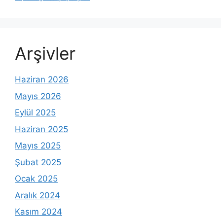
Arşivler
Haziran 2026
Mayıs 2026
Eylül 2025
Haziran 2025
Mayıs 2025
Şubat 2025
Ocak 2025
Aralık 2024
Kasım 2024