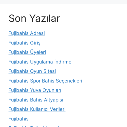
Son Yazılar
Fujibahis Adresi
Fujibahis Giriş
Fujibahis Üyeleri
Fujibahis Uygulama İndirme
Fujibahis Oyun Sitesi
Fujibahis Spor Bahis Seçenekleri
Fujibahis Yuva Oyunları
Fujibahis Bahis Altyapısı
Fujibahis Kullanıcı Verileri
Fujibahis