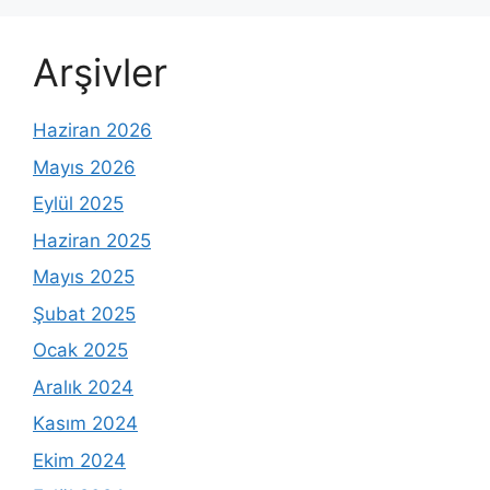
Arşivler
Haziran 2026
Mayıs 2026
Eylül 2025
Haziran 2025
Mayıs 2025
Şubat 2025
Ocak 2025
Aralık 2024
Kasım 2024
Ekim 2024