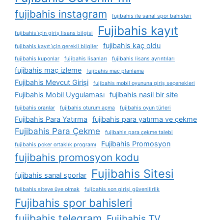
fujibahis instagram
fujibahis i̇le sanal spor bahisleri
Fujibahis kayıt
fujibahis i̇çin giriş lisans bilgisi
fujibahis kaç oldu
fujibahis kayıt i̇çin gerekli bilgiler
fujibahis kuponlar
fujibahis lisanları
fujibahis lisans ayrıntıları
fujibahis maç izleme
fujibahis maç planlama
Fujibahis Mevcut Girişi
fujibahis mobil oyununa giriş seçenekleri
Fujibahis Mobil Uygulaması
fujibahis nasil bir site
fujibahis oranlar
fujibahis oturum açma
fujibahis oyun türleri
Fujibahis Para Yatırma
fujibahis para yatırma ve çekme
Fujibahis Para Çekme
fujibahis para çekme talebi
Fujibahis Promosyon
fujibahis poker ortaklık programı
fujibahis promosyon kodu
Fujibahis Sitesi
fujibahis sanal sporlar
fujibahis siteye üye olmak
fujibahis son girişi güvenilirlik
Fujibahis spor bahisleri
fujibahis telegram
Fujibahis TV