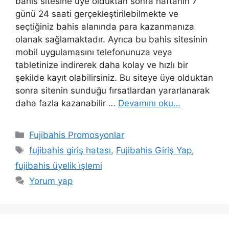
bahis sitesine üye olduktan sonra haftanın 7
günü 24 saati gerçekleştirilebilmekte ve
seçtiğiniz bahis alanında para kazanmanıza
olanak sağlamaktadır. Ayrıca bu bahis sitesinin
mobil uygulamasını telefonunuza veya
tabletinize indirerek daha kolay ve hızlı bir
şekilde kayıt olabilirsiniz. Bu siteye üye olduktan
sonra sitenin sunduğu fırsatlardan yararlanarak
daha fazla kazanabilir …
Devamını oku…
Kategoriler
Fujibahis Promosyonlar
Etiketler
fujibahis giriş hatası
,
Fujibahis Giriş Yap
,
fujibahis üyelik i̇şlemi
Yorum yap