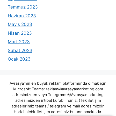
Temmuz 2023
Haziran 2023
Mayıs 2023
Nisan 2023
Mart 2023
Şubat 2023
Ocak 2023
Avrasya'nın en büyük reklam platformunda olmak için
Microsoft Teams:
reklam@avrasyamarketing.com
adresimizden veya Telegram: @Avrasyamarketing
adresimizden irtibat kurabilirsiniz. (Tek iletişim
adreslerimiz teams / telegram ve mail adresimizdir.
Harici hiçbir iletişim adresimiz bulunmamaktadır.