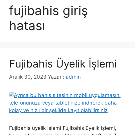
fujibahis giriş
hatası
Fujibahis Üyelik İşlemi
Aralık 30, 2023
Yazarı:
admin
Fujibahis üyelik işlemi Fujibahis üyelik işlemi,