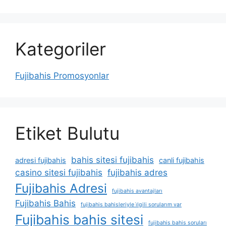
Kategoriler
Fujibahis Promosyonlar
Etiket Bulutu
bahis sitesi fujibahis
adresi fujibahis
canli fujibahis
casino sitesi fujibahis
fujibahis adres
Fujibahis Adresi
fujibahis avantajları
Fujibahis Bahis
fujibahis bahisleriyle i̇lgili sorularım var
Fujibahis bahis sitesi
fujibahis bahis soruları