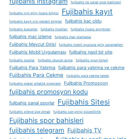
fujibahis instagram
fujibahis i̇le sanal spor bahisleri
Fujibahis kayıt
fujibahis i̇çin giriş lisans bilgisi
fujibahis kaç oldu
fujibahis kayıt i̇çin gerekli bilgiler
fujibahis kuponlar
fujibahis lisanları
fujibahis lisans ayrıntıları
fujibahis maç izleme
fujibahis maç planlama
Fujibahis Mevcut Girişi
fujibahis mobil oyununa giriş seçenekleri
Fujibahis Mobil Uygulaması
fujibahis nasil bir site
fujibahis oranlar
fujibahis oturum açma
fujibahis oyun türleri
Fujibahis Para Yatırma
fujibahis para yatırma ve çekme
Fujibahis Para Çekme
fujibahis para çekme talebi
Fujibahis Promosyon
fujibahis poker ortaklık programı
fujibahis promosyon kodu
Fujibahis Sitesi
fujibahis sanal sporlar
fujibahis siteye üye olmak
fujibahis son girişi güvenilirlik
Fujibahis spor bahisleri
fujibahis telegram
Fujibahis TV