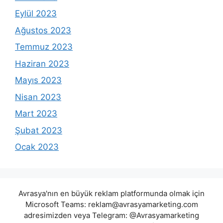
Eylül 2023
Ağustos 2023
Temmuz 2023
Haziran 2023
Mayıs 2023
Nisan 2023
Mart 2023
Şubat 2023
Ocak 2023
Avrasya'nın en büyük reklam platformunda olmak için
Microsoft Teams:
reklam@avrasyamarketing.com
adresimizden veya Telegram: @Avrasyamarketing