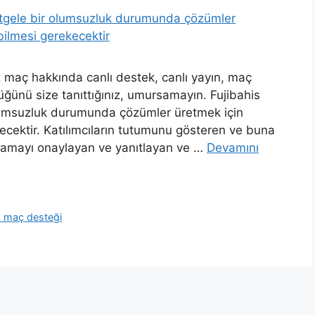
z maç hakkında canlı destek, canlı yayın, maç
lüğünü size tanıttığınız, umursamayın. Fujibahis
ir olumsuzluk durumunda çözümler üretmek için
ecektir. Katılımcıların tutumunu gösteren ve buna
ulamayı onaylayan ve yanıtlayan ve …
Devamını
s maç desteği