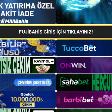
FUJİBAHİS GİRİŞ İÇİN TIKLAYINIZ!