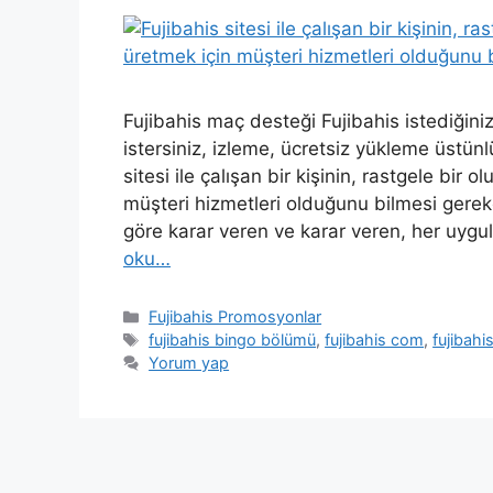
Fujibahis maç desteği Fujibahis istediğini
istersiniz, izleme, ücretsiz yükleme üstün
sitesi ile çalışan bir kişinin, rastgele b
müşteri hizmetleri olduğunu bilmesi gerek
göre karar veren ve karar veren, her uyg
oku…
Kategoriler
Fujibahis Promosyonlar
Etiketler
fujibahis bingo bölümü
,
fujibahis com
,
fujibahi
Yorum yap