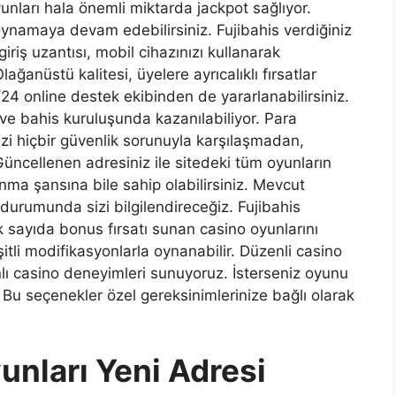
yunları hala önemli miktarda jackpot sağlıyor.
oynamaya devam edebilirsiniz. Fujibahis verdiğiniz
riş uzantısı, mobil cihazınızı kullanarak
ğanüstü kalitesi, üyelere ayrıcalıklı fırsatlar
/24 online destek ekibinden de yararlanabilirsiniz.
 ve bahis kuruluşunda kazanılabiliyor. Para
inizi hiçbir güvenlik sorunuyla karşılaşmadan,
. Güncellenen adresiniz ile sitedeki tüm oyunların
anma şansına bile sahip olabilirsiniz. Mevcut
 durumunda sizi bilgilendireceğiz. Fujibahis
 sayıda bonus fırsatı sunan casino oyunlarını
tli modifikasyonlarla oynanabilir. Düzenli casino
nlı casino deneyimleri sunuyoruz. İsterseniz oyunu
 Bu seçenekler özel gereksinimlerinize bağlı olarak
unları Yeni Adresi