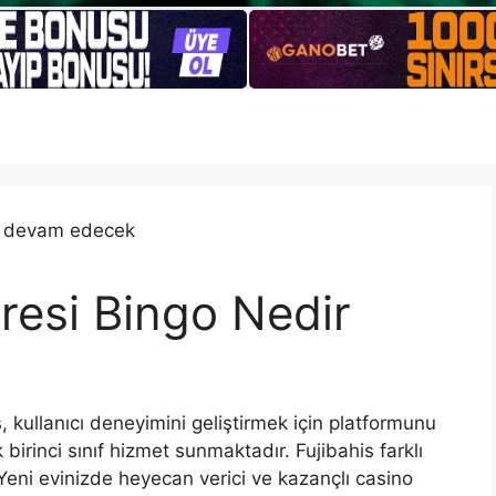
dresi Bingo Nedir
, kullanıcı deneyimini geliştirmek için platformunu
 birinci sınıf hizmet sunmaktadır. Fujibahis farklı
ni evinizde heyecan verici ve kazançlı casino