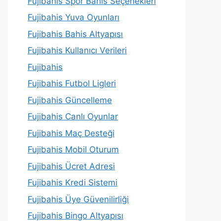
Fujibahis Spor Bahis Seçenekleri
Fujibahis Yuva Oyunları
Fujibahis Bahis Altyapısı
Fujibahis Kullanıcı Verileri
Fujibahis
Fujibahis Futbol Ligleri
Fujibahis Güncelleme
Fujibahis Canlı Oyunlar
Fujibahis Maç Desteği
Fujibahis Mobil Oturum
Fujibahis Ücret Adresi
Fujibahis Kredi Sistemi
Fujibahis Üye Güvenilirliği
Fujibahis Bingo Altyapısı