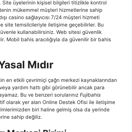
Site üyelerinin kişisel bilgileri titizlikle kontrol
sitenin mükemmel müşteri hizmetlerine sahip
ışı casino sağlayıcısı 7/24 müşteri hizmeti
site temsilcileriyle iletişime geçebilirler. Bu
üvenle kullanabilirsiniz. Web sitesi güvenlik
ir. Mobil bahis aracılığıyla da güvenilir bir bahis
Yasal Mıdır
çin en etkili çevrimiçi çağrı merkezi kaynaklarından
 veya yardım hattı gibi görünebilir ancak para
tlayamaz. Bu ve benzeri sorularınız
Fujibahis
tif olarak yer alan Online Destek Ofisi ile iletişime
rimlerimizden biri haline gelmiş olsa da yerinde
rine sahip değiliz.