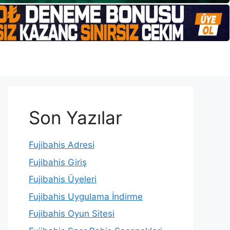
Son Yazılar
Fujibahis Adresi
Fujibahis Giriş
Fujibahis Üyeleri
Fujibahis Uygulama İndirme
Fujibahis Oyun Sitesi