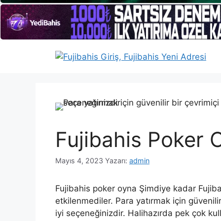
İçeriğe
atla
Fujibahis Poker 
Mayıs 4, 2023
Yazarı:
admin
Fujibahis poker oyna Şimdiye kadar Fujibah
etkilenmediler. Para yatırmak için güvenilir
iyi seçeneğinizdir. Halihazırda pek çok kull