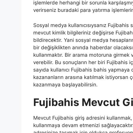
işlemlerde herhangi bir sorunla karşılaşm
verirseniz buradaki para yatırma işlemleri
Sosyal medya kullanıcısıysanız Fujibahis s
mevcut kimlik bilgileriniz değişirse Fuj
bildirecektir. Yani sosyal medya hesapları
bir değişiklikten anında haberdar olacaks
kullanmaktır. Bir arama motoruna girmek ve
verebilir. Bu sonuçların her biri Fujibahis 
sayıda kullanıcı Fujibahis bahis yapmaya
kazananların arasına katılmak istiyorsan ç
kazanmaya başlayabilirsin.
Fujibahis Mevcut Gi
Mevcut Fujibahis giriş adresini kullanmak, 
kullanmaya devam etmenizi sağlayacaktır.
adresinize taşımak için oldukça profesyonel