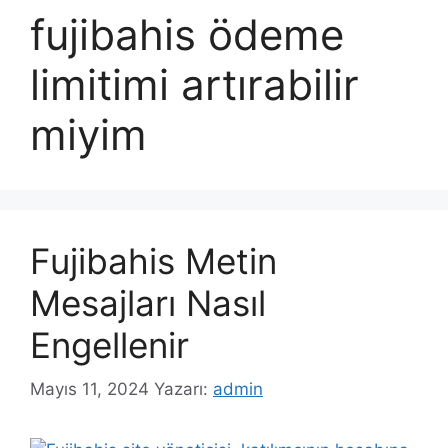
fujibahis ödeme
limitimi artırabilir
miyim
Fujibahis Metin
Mesajları Nasıl
Engellenir
Mayıs 11, 2024
Yazarı:
admin