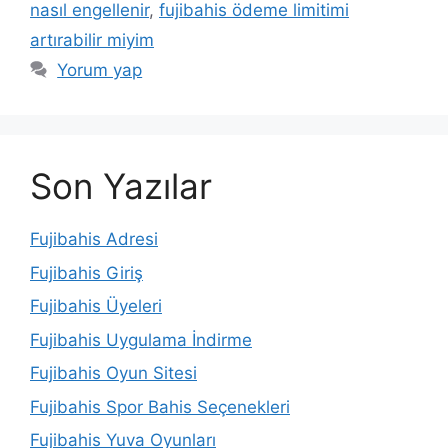
nasıl engellenir
,
fujibahis ödeme limitimi
artırabilir miyim
Yorum yap
Son Yazılar
Fujibahis Adresi
Fujibahis Giriş
Fujibahis Üyeleri
Fujibahis Uygulama İndirme
Fujibahis Oyun Sitesi
Fujibahis Spor Bahis Seçenekleri
Fujibahis Yuva Oyunları