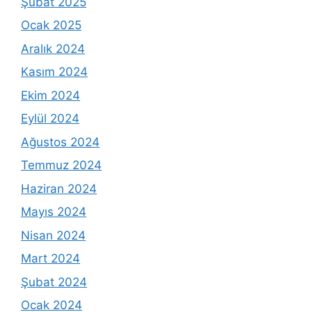
Şubat 2025
Ocak 2025
Aralık 2024
Kasım 2024
Ekim 2024
Eylül 2024
Ağustos 2024
Temmuz 2024
Haziran 2024
Mayıs 2024
Nisan 2024
Mart 2024
Şubat 2024
Ocak 2024