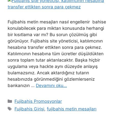
Fujibahis metin mesajları nasıl engellenir bahise
konulabilecek para miktarı konusunda herhangi
bir kısıtlama var mı? Bu sorun çözülmüş gibi
görünüyor. Fujibahis site yöneticisi, katılımcının
hesabına transfer ettikten sonra para çekmez.
Katılımcının hesabına tüm ücretler düşüldükten
sonra toplam tutar aktarılacaktır. Başka hiçbir
uygulama veya hackte aynı düzeyde anlayış
bulamazsınız. Ancak aktardığınız tutarın
hesabınızda görünmediğini gözlemlerseniz
bankanızın …
Devamını oku…
Kategoriler
Fujibahis Promosyonlar
Etiketler
Fujibahis Girişi
,
fujibahis metin mesajları