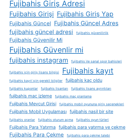
Fujibahis Giriş Adresi
Fujibahis Girişi
Fujibahis Giriş Yap
Fujibahis Güncel Adres
Fujibahis Güncel
fujibahis güncel adresi
fujibahis güvenilirlik
Fujibahis Güvenilir Mi
Fujibahis Güvenlir mi
fujibahis instagram
fujibahis i̇le sanal spor bahisleri
Fujibahis kayıt
fujibahis i̇çin giriş lisans bilgisi
fujibahis kaç oldu
fujibahis kayıt i̇çin gerekli bilgiler
fujibahis kuponlar
fujibahis lisanları
fujibahis lisans ayrıntıları
fujibahis maç izleme
fujibahis maç planlama
Fujibahis Mevcut Girişi
fujibahis mobil oyununa giriş seçenekleri
Fujibahis Mobil Uygulaması
fujibahis nasil bir site
fujibahis oranlar
fujibahis oturum açma
fujibahis oyun türleri
Fujibahis Para Yatırma
fujibahis para yatırma ve çekme
Fujibahis Para Çekme
fujibahis para çekme talebi