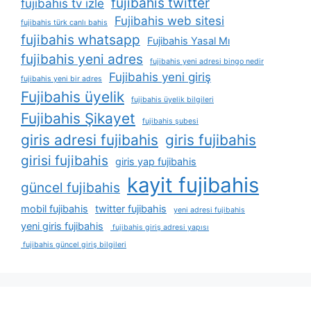
fujibahis twitter
fujibahis tv izle
Fujibahis web sitesi
fujibahis türk canlı bahis
fujibahis whatsapp
Fujibahis Yasal Mı
fujibahis yeni adres
fujibahis yeni adresi bingo nedir
Fujibahis yeni giriş
fujibahis yeni bir adres
Fujibahis üyelik
fujibahis üyelik bilgileri
Fujibahis Şikayet
fujibahis şubesi
giris adresi fujibahis
giris fujibahis
girisi fujibahis
giris yap fujibahis
kayit fujibahis
güncel fujibahis
mobil fujibahis
twitter fujibahis
yeni adresi fujibahis
yeni giris fujibahis
fujibahis giriş adresi yapısı
fujibahis güncel giriş bilgileri