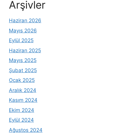
Arşivler
Haziran 2026
Mayıs 2026
Eylül 2025
Haziran 2025
Mayıs 2025
Şubat 2025
Ocak 2025
Aralık 2024
Kasım 2024
Ekim 2024
Eylül 2024
Ağustos 2024