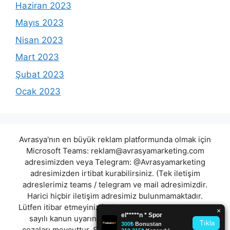
Haziran 2023
Mayıs 2023
Nisan 2023
Mart 2023
Şubat 2023
Ocak 2023
Avrasya'nın en büyük reklam platformunda olmak için
Microsoft Teams:
reklam@avrasyamarketing.com
adresimizden veya Telegram: @Avrasyamarketing
adresimizden irtibat kurabilirsiniz. (Tek iletişim
adreslerimiz teams / telegram ve mail adresimizdir.
Harici hiçbir iletişim adresimiz bulunmamaktadır.
Lütfen itibar etmeyiniz.) Türkiye yasalarına göre 7258
sayılı kanun uyarınca yasa dışı bahis oynamanın
cezaları mevcuttur. Şu an bulunduğunuz site hiç bir