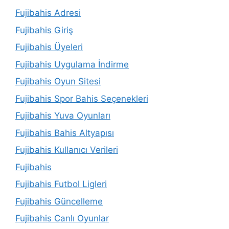
Fujibahis Adresi
Fujibahis Giriş
Fujibahis Üyeleri
Fujibahis Uygulama İndirme
Fujibahis Oyun Sitesi
Fujibahis Spor Bahis Seçenekleri
Fujibahis Yuva Oyunları
Fujibahis Bahis Altyapısı
Fujibahis Kullanıcı Verileri
Fujibahis
Fujibahis Futbol Ligleri
Fujibahis Güncelleme
Fujibahis Canlı Oyunlar