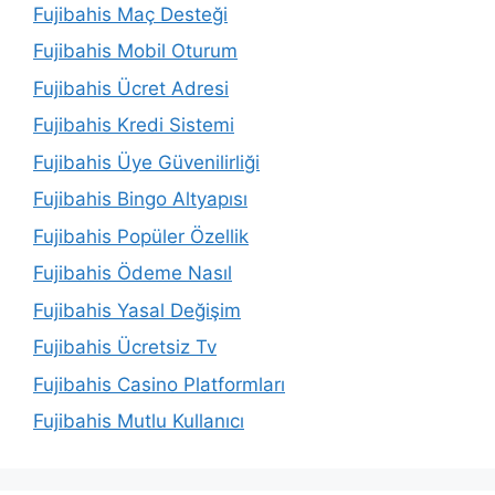
Fujibahis Maç Desteği
Fujibahis Mobil Oturum
Fujibahis Ücret Adresi
Fujibahis Kredi Sistemi
Fujibahis Üye Güvenilirliği
Fujibahis Bingo Altyapısı
Fujibahis Popüler Özellik
Fujibahis Ödeme Nasıl
Fujibahis Yasal Değişim
Fujibahis Ücretsiz Tv
Fujibahis Casino Platformları
Fujibahis Mutlu Kullanıcı