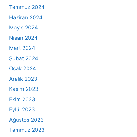
Temmuz 2024
Haziran 2024
Mayıs 2024
Nisan 2024
Mart 2024
Şubat 2024
Ocak 2024
Aralık 2023
Kasım 2023
Ekim 2023
Eylül 2023
Ağustos 2023
Temmuz 2023