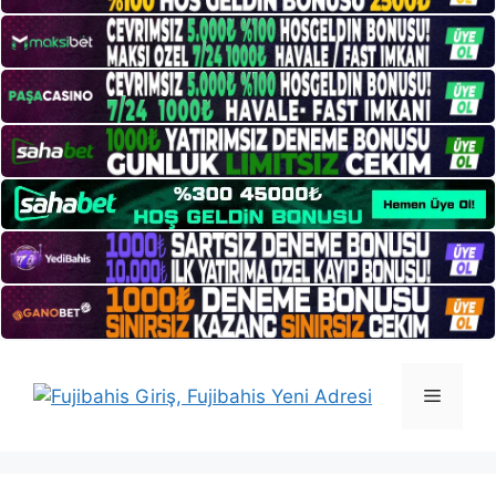
İçeriğe
atla
Menü