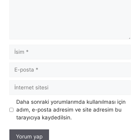
İsim
E-
posta
İnternet
sitesi
Daha sonraki yorumlarımda kullanılması için
adım, e-posta adresim ve site adresim bu
tarayıcıya kaydedilsin.