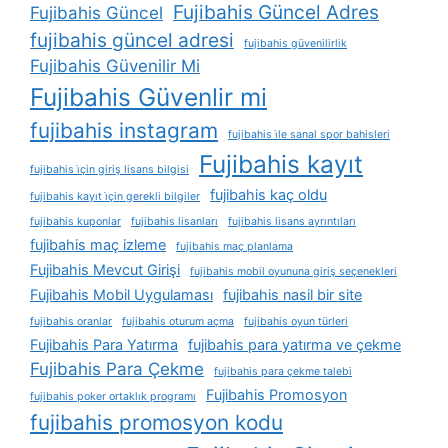
Fujibahis Güncel Adres
Fujibahis Güncel
fujibahis güncel adresi
fujibahis güvenilirlik
Fujibahis Güvenilir Mi
Fujibahis Güvenlir mi
fujibahis instagram
fujibahis i̇le sanal spor bahisleri
Fujibahis kayıt
fujibahis i̇çin giriş lisans bilgisi
fujibahis kaç oldu
fujibahis kayıt i̇çin gerekli bilgiler
fujibahis kuponlar
fujibahis lisanları
fujibahis lisans ayrıntıları
fujibahis maç izleme
fujibahis maç planlama
Fujibahis Mevcut Girişi
fujibahis mobil oyununa giriş seçenekleri
Fujibahis Mobil Uygulaması
fujibahis nasil bir site
fujibahis oranlar
fujibahis oturum açma
fujibahis oyun türleri
Fujibahis Para Yatırma
fujibahis para yatırma ve çekme
Fujibahis Para Çekme
fujibahis para çekme talebi
Fujibahis Promosyon
fujibahis poker ortaklık programı
fujibahis promosyon kodu