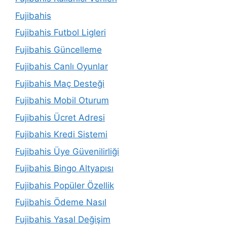
Fujibahis
Fujibahis Futbol Ligleri
Fujibahis Güncelleme
Fujibahis Canlı Oyunlar
Fujibahis Maç Desteği
Fujibahis Mobil Oturum
Fujibahis Ücret Adresi
Fujibahis Kredi Sistemi
Fujibahis Üye Güvenilirliği
Fujibahis Bingo Altyapısı
Fujibahis Popüler Özellik
Fujibahis Ödeme Nasıl
Fujibahis Yasal Değişim