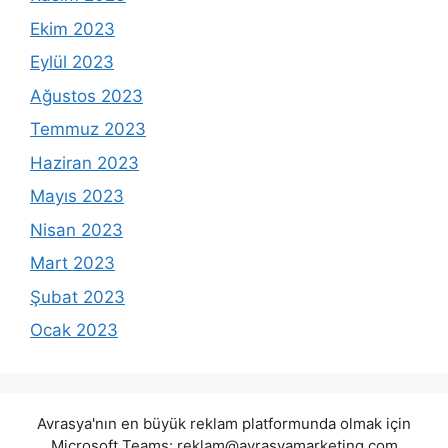
Ekim 2023
Eylül 2023
Ağustos 2023
Temmuz 2023
Haziran 2023
Mayıs 2023
Nisan 2023
Mart 2023
Şubat 2023
Ocak 2023
Avrasya'nın en büyük reklam platformunda olmak için
Microsoft Teams:
reklam@avrasyamarketing.com