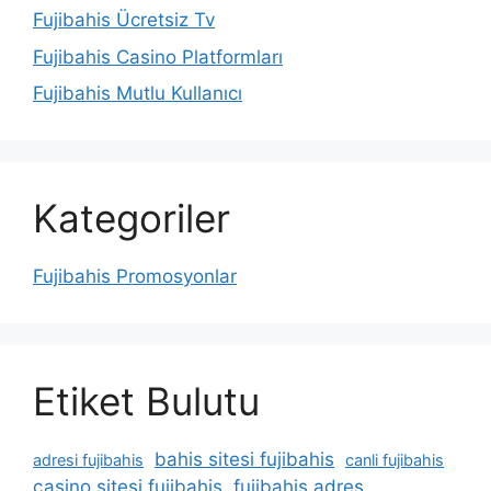
Fujibahis Ücretsiz Tv
Fujibahis Casino Platformları
Fujibahis Mutlu Kullanıcı
Kategoriler
Fujibahis Promosyonlar
Etiket Bulutu
bahis sitesi fujibahis
adresi fujibahis
canli fujibahis
casino sitesi fujibahis
fujibahis adres