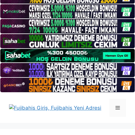
İçeriğe
atla
Menü