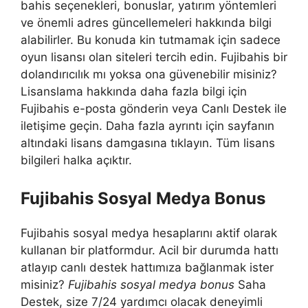
bahis seçenekleri, bonuslar, yatırım yöntemleri
ve önemli adres güncellemeleri hakkında bilgi
alabilirler. Bu konuda kin tutmamak için sadece
oyun lisansı olan siteleri tercih edin. Fujibahis bir
dolandırıcılık mı yoksa ona güvenebilir misiniz?
Lisanslama hakkında daha fazla bilgi için
Fujibahis e-posta gönderin veya Canlı Destek ile
iletişime geçin. Daha fazla ayrıntı için sayfanın
altındaki lisans damgasına tıklayın. Tüm lisans
bilgileri halka açıktır.
Fujibahis Sosyal Medya Bonus
Fujibahis sosyal medya hesaplarını aktif olarak
kullanan bir platformdur. Acil bir durumda hattı
atlayıp canlı destek hattımıza bağlanmak ister
misiniz?
Fujibahis sosyal medya bonus
Saha
Destek, size 7/24 yardımcı olacak deneyimli