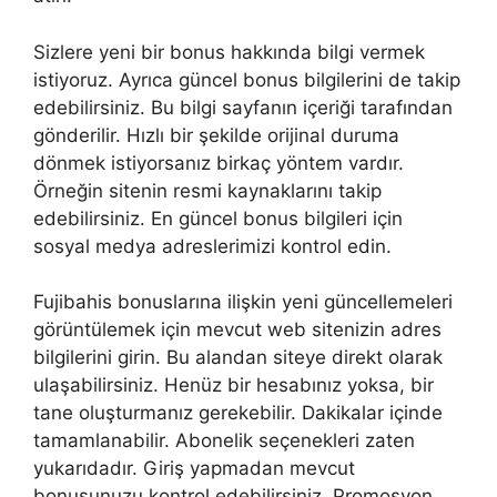
Sizlere yeni bir bonus hakkında bilgi vermek
istiyoruz. Ayrıca güncel bonus bilgilerini de takip
edebilirsiniz. Bu bilgi sayfanın içeriği tarafından
gönderilir. Hızlı bir şekilde orijinal duruma
dönmek istiyorsanız birkaç yöntem vardır.
Örneğin sitenin resmi kaynaklarını takip
edebilirsiniz. En güncel bonus bilgileri için
sosyal medya adreslerimizi kontrol edin.
Fujibahis bonuslarına ilişkin yeni güncellemeleri
görüntülemek için mevcut web sitenizin adres
bilgilerini girin. Bu alandan siteye direkt olarak
ulaşabilirsiniz. Henüz bir hesabınız yoksa, bir
tane oluşturmanız gerekebilir. Dakikalar içinde
tamamlanabilir. Abonelik seçenekleri zaten
yukarıdadır. Giriş yapmadan mevcut
bonusunuzu kontrol edebilirsiniz. Promosyon