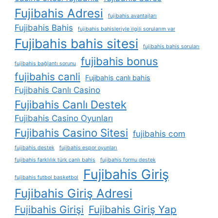
Fujibahis Adresi
fujibahis avantajları
Fujibahis Bahis
fujibahis bahisleriyle i̇lgili sorularım var
Fujibahis bahis sitesi
fujibahis bahis soruları
fujibahis bonus
fujibahis bağlantı sorunu
fujibahis canli
Fujibahis canlı bahis
Fujibahis Canlı Casino
Fujibahis Canlı Destek
Fujibahis Casino Oyunları
Fujibahis Casino Sitesi
fujibahis com
fujibahis destek
fujibahis espor oyunları
fujibahis farklılık türk canlı bahis
fujibahis formu destek
Fujibahis Giriş
fujibahis futbol basketbol
Fujibahis Giriş Adresi
Fujibahis Girişi
Fujibahis Giriş Yap