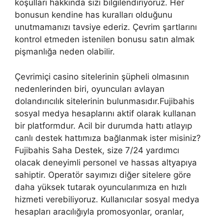
koşulları hakkında sizi bilgilendiriyoruz. Her
bonusun kendine has kuralları olduğunu
unutmamanızı tavsiye ederiz. Çevrim şartlarını
kontrol etmeden istenilen bonusu satın almak
pişmanlığa neden olabilir.
Çevrimiçi casino sitelerinin şüpheli olmasının
nedenlerinden biri, oyuncuları avlayan
dolandırıcılık sitelerinin bulunmasıdır.Fujibahis
sosyal medya hesaplarını aktif olarak kullanan
bir platformdur. Acil bir durumda hattı atlayıp
canlı destek hattımıza bağlanmak ister misiniz?
Fujibahis Saha Destek, size 7/24 yardımcı
olacak deneyimli personel ve hassas altyapıya
sahiptir. Operatör sayımızı diğer sitelere göre
daha yüksek tutarak oyuncularımıza en hızlı
hizmeti verebiliyoruz. Kullanıcılar sosyal medya
hesapları aracılığıyla promosyonlar, oranlar,