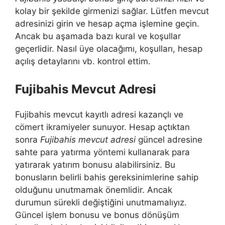
kolay bir şekilde girmenizi sağlar. Lütfen mevcut
adresinizi girin ve hesap açma işlemine geçin.
Ancak bu aşamada bazı kural ve koşullar
geçerlidir. Nasıl üye olacağımı, koşulları, hesap
açılış detaylarını vb. kontrol ettim.
Fujibahis Mevcut Adresi
Fujibahis mevcut kayıtlı adresi kazançlı ve
cömert ikramiyeler sunuyor. Hesap açtıktan
sonra
Fujibahis mevcut adresi
güncel adresine
sahte para yatırma yöntemi kullanarak para
yatırarak yatırım bonusu alabilirsiniz. Bu
bonusların belirli bahis gereksinimlerine sahip
olduğunu unutmamak önemlidir. Ancak
durumun sürekli değiştiğini unutmamalıyız.
Güncel işlem bonusu ve bonus dönüşüm