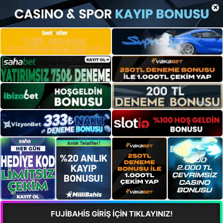
×
FUJİBAHİS GİRİŞ İÇİN TIKLAYINIZ!